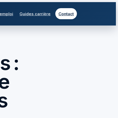
 emploi
Guides carrière
Contact
s :
le
s