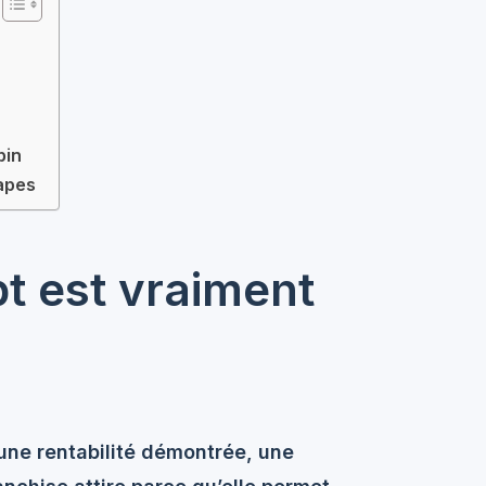
bin
tapes
pt est vraiment
 une
rentabilité démontrée
, une