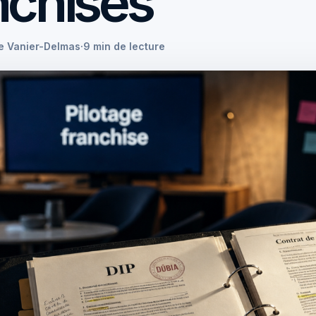
nchisés
se Vanier-Delmas
·
9 min de lecture