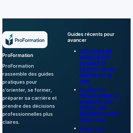
votre messagerie
académique
Guides récents pour
avancer
Différence de
ProFormation
salaire entre
stagiaire et
ProFormation
titulaire : ce qui
rassemble des guides
change sur la
paie
pratiques pour
Recherche
s’orienter, se former,
fondamentale ou
préparer sa carrière et
appliquée : les
prendre des décisions
métiers, les
formations et les
professionnelles plus
débouchés
claires.
Après une