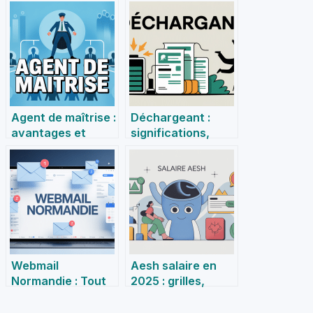
Agent de maîtrise :
Déchargeant :
avantages et
significations,
inconvénients
usages et enjeux
détaillés pour
dans la vie
votre carrière
quotidienne
Webmail
Aesh salaire en
Normandie : Tout
2025 : grilles,
savoir pour
augmentations et
accéder et gérer
revenus réels