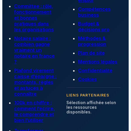
emploi
Committee : rôle,
Compétences
fonctionnement
business
et bonnes
pratiques dans
Budget &
les organisations
décisions pro
Notaire salaire :
Méthodes &
combien gagne
progression
vraiment un
Plan de site
notaire en france
?
Mentions légales
Plafond virement
Confidentialité
caisse d’épargne :
Cookies
montants, règles
et astuces à
connaître
LIENS PARTENAIRES
100k en chiffre :
Sélection affichée selon
les ressources
comment l’écrire,
disponibles.
le comprendre et
bien l’utiliser
Transformer