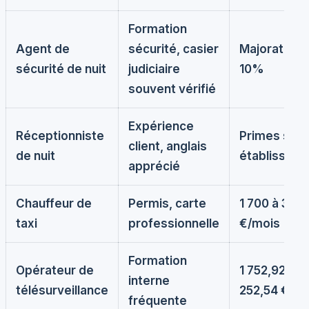
Formation
Agent de
sécurité, casier
Majoration 
sécurité de nuit
judiciaire
10%
souvent vérifié
Expérience
Réceptionniste
Primes selo
client, anglais
de nuit
établissem
apprécié
Chauffeur de
Permis, carte
1 700 à 3 00
taxi
professionnelle
€/mois
Formation
Opérateur de
1 752,92 à 2
interne
télésurveillance
252,54 €/mo
fréquente