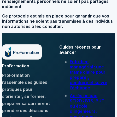
renseignements personnels ne soient pas partagés
indûment.
Ce protocole est mis en place pour garantir que vos
informations ne soient pas transmises à des individus
non autorisés à les consulter.
Guides récents pour
avancer
Entretien
ProFormation
managérial : une
trame claire pour
ProFormation
préparer,
rassemble des guides
conduire et suivre
l’échange
pratiques pour
Après un bac
s’orienter, se former,
STI2D : BTS, BUT
préparer sa carrière et
ou école
prendre des décisions
d’ingénieurs,
quels métiers