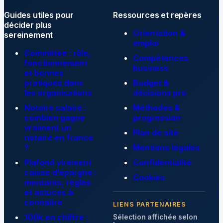
Guides utiles pour
Ressources et repères
décider plus
Orientation &
sereinement
emploi
Committee : rôle,
Compétences
fonctionnement
business
et bonnes
pratiques dans
Budget &
les organisations
décisions pro
Notaire salaire :
Méthodes &
combien gagne
progression
vraiment un
Plan de site
notaire en france
?
Mentions légales
Plafond virement
Confidentialité
caisse d’épargne :
Cookies
montants, règles
et astuces à
connaître
LIENS PARTENAIRES
100k en chiffre :
Sélection affichée selon