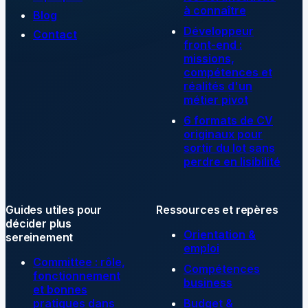
à connaître
Blog
Développeur
Contact
front-end :
missions,
compétences et
réalités d'un
métier pivot
6 formats de CV
originaux pour
sortir du lot sans
perdre en lisibilité
Guides utiles pour
Ressources et repères
décider plus
Orientation &
sereinement
emploi
Committee : rôle,
Compétences
fonctionnement
business
et bonnes
pratiques dans
Budget &