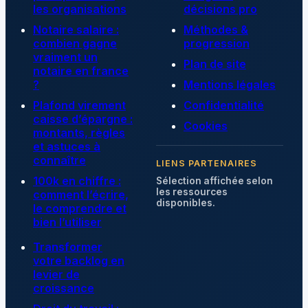
les organisations
décisions pro
Notaire salaire :
Méthodes &
combien gagne
progression
vraiment un
Plan de site
notaire en france
?
Mentions légales
Plafond virement
Confidentialité
caisse d’épargne :
Cookies
montants, règles
et astuces à
connaître
LIENS PARTENAIRES
100k en chiffre :
Sélection affichée selon
les ressources
comment l’écrire,
disponibles.
le comprendre et
bien l’utiliser
Transformer
votre backlog en
levier de
croissance