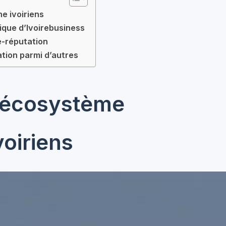
e ivoiriens
tique d’Ivoirebusiness
 e-réputation
ation parmi d’autres
l’écosystème
voiriens