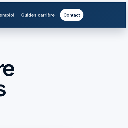
 emploi
Guides carrière
Contact
re
s