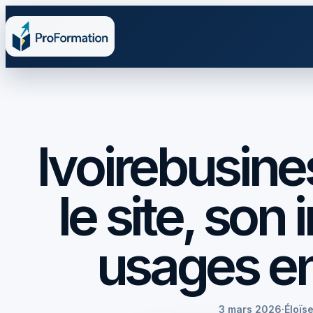
Ivoirebusin
le site, son
usages en
3 mars 2026
·
Éloïs