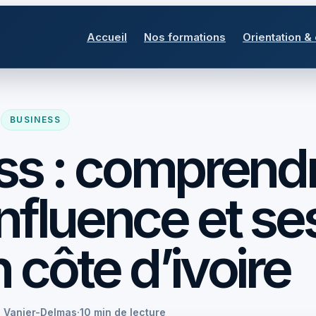
Accueil
Nos formations
Orientation &
BUSINESS
ess : comprend
 influence et se
 côte d’ivoire
e Vanier-Delmas
·
10 min de lecture