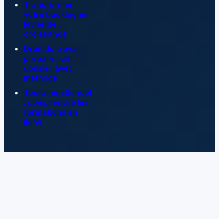
Transformer
votre backlog en
levier de
croissance
Droit du travail :
préparer un
dossier avec
méthode
Touraine eSchool
: comprendre les
formations en
ligne