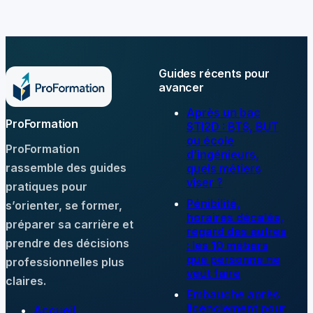
année
exemples clés
Guides récents pour
avancer
Après un bac
ProFormation
STI2D : BTS, BUT
ou école
ProFormation
d’ingénieurs,
rassemble des guides
quels métiers
viser ?
pratiques pour
Pénibilité,
s’orienter, se former,
horaires décalés,
préparer sa carrière et
regard des autres
prendre des décisions
: les 10 métiers
que personne ne
professionnelles plus
veut faire
claires.
Embauche après
licenciement pour
Accueil