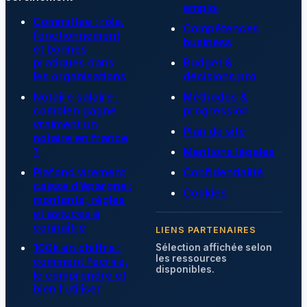
emploi
Committee : rôle,
Compétences
fonctionnement
business
et bonnes
pratiques dans
Budget &
les organisations
décisions pro
Notaire salaire :
Méthodes &
combien gagne
progression
vraiment un
Plan de site
notaire en france
?
Mentions légales
Plafond virement
Confidentialité
caisse d’épargne :
Cookies
montants, règles
et astuces à
connaître
LIENS PARTENAIRES
100k en chiffre :
Sélection affichée selon
les ressources
comment l’écrire,
disponibles.
le comprendre et
bien l’utiliser