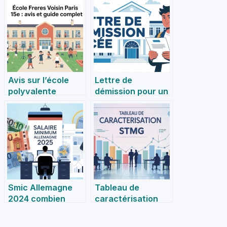
Avis sur l’école
Lettre de
polyvalente
démission pour un
publique Frères
lycée : conseils
Voisin à Paris :
essentiels et
retours, forces et
modèle pratique
axes
d’amélioration
Smic Allemagne
Tableau de
2024 combien
caractérisation
gagne-t-on
STMG : usages,
vraiment cette
construction et