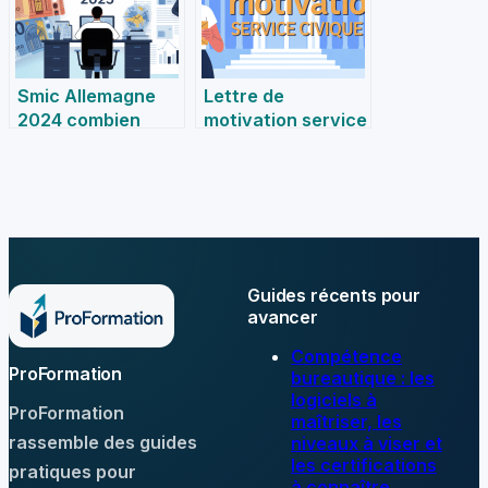
d’amélioration
Smic Allemagne
Lettre de
2024 combien
motivation service
gagne-t-on
civique : conseils,
vraiment cette
exemples et
année
bonnes pratiques
Guides récents pour
avancer
Compétence
ProFormation
bureautique : les
logiciels à
ProFormation
maîtriser, les
rassemble des guides
niveaux à viser et
les certifications
pratiques pour
à connaître