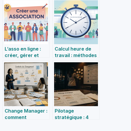
L’asso en ligne :
Calcul heure de
créer, gérer et
travail : méthodes
développer une
simples, outils et
association
obligations légales
moderne
Change Manager :
Pilotage
comment
stratégique : 4
transformer la
étapes pour
résistance interne
transformer vos