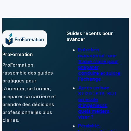
en levier de
objectifs en
performance ?
résultats
mesurables
Guides récents pour
avancer
Entretien
ProFormation
managérial : une
trame claire pour
ProFormation
préparer,
rassemble des guides
conduire et suivre
l’échange
pratiques pour
Après un bac
s’orienter, se former,
STI2D : BTS, BUT
préparer sa carrière et
ou école
prendre des décisions
d’ingénieurs,
quels métiers
professionnelles plus
viser ?
claires.
Pénibilité,