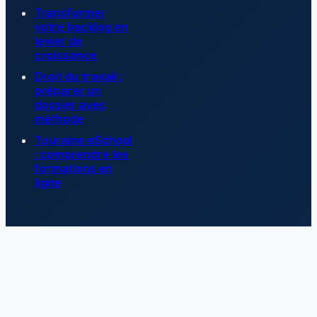
Transformer
votre backlog en
levier de
croissance
Droit du travail :
préparer un
dossier avec
méthode
Touraine eSchool
: comprendre les
formations en
ligne