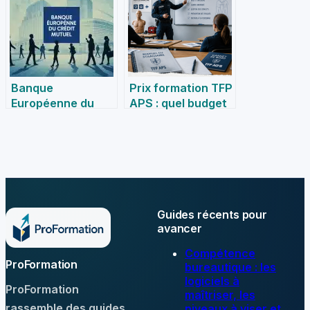
natixis com : guide
pratique
Banque
Prix formation TFP
Européenne du
APS : quel budget
Crédit Mutuel : le
prévoir pour
partenaire
devenir agent de
financier des PME
sécurité ?
et des
professionnels de
l’immobilier
Guides récents pour
avancer
Compétence
ProFormation
bureautique : les
logiciels à
ProFormation
maîtriser, les
rassemble des guides
niveaux à viser et