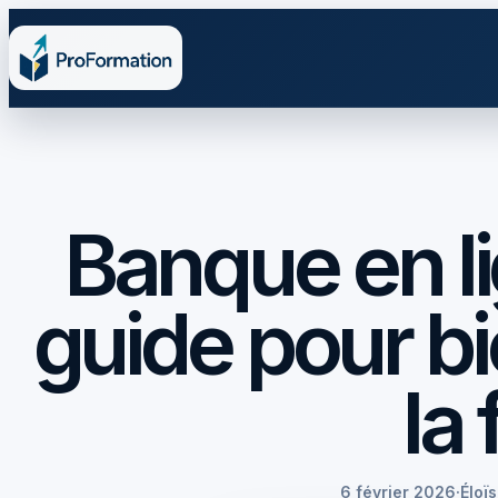
Banque en li
guide pour bi
la
6 février 2026
·
Éloï