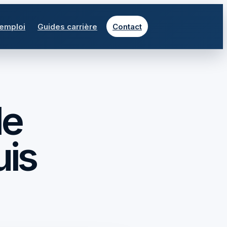
 emploi
Guides carrière
Contact
le
uis