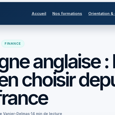
Accueil
Nos formations
Orientation &
FINANCE
gne anglaise : 
en choisir dep
 france
se Vanier-Delmas
·
14 min de lecture