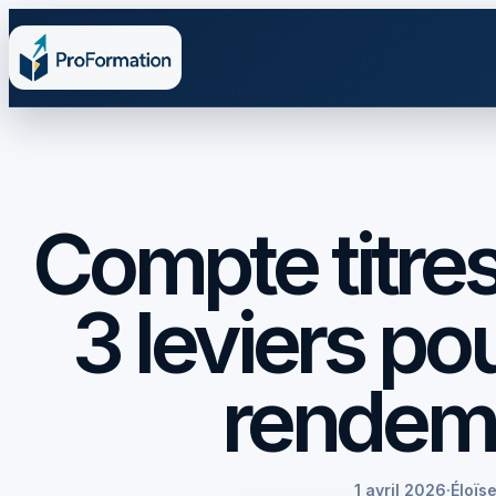
Compte titres
3 leviers po
rendeme
1 avril 2026
·
Éloïs