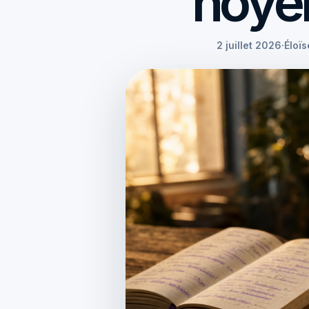
noyer
2 juillet 2026
·
Éloï