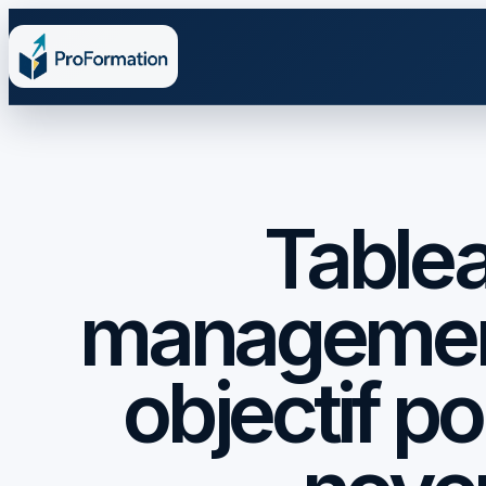
Tablea
management 
objectif po