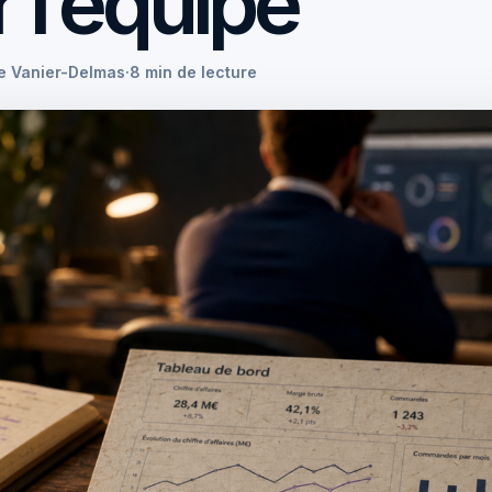
 l’équipe
se Vanier-Delmas
·
8 min de lecture