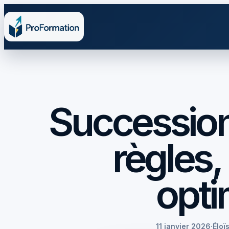
Succession l
règles,
opti
11 janvier 2026
·
Éloï