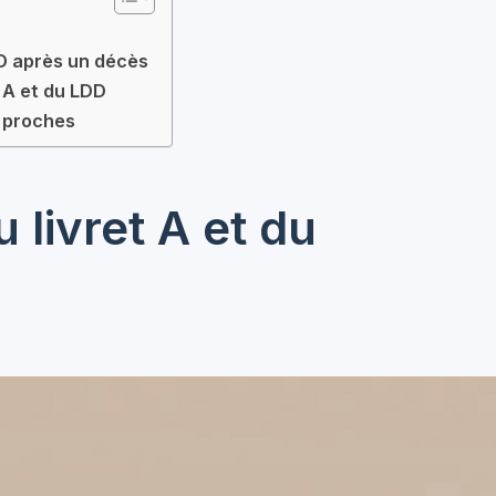
D après un décès
t A et du LDD
s proches
 livret A et du