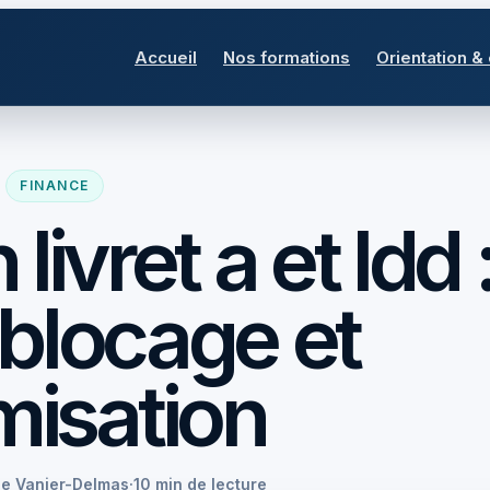
Accueil
Nos formations
Orientation &
FINANCE
ivret a et ldd 
 blocage et
misation
se Vanier-Delmas
·
10 min de lecture