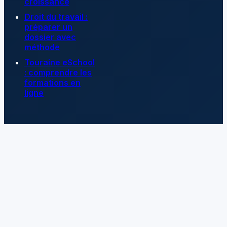
croissance
Droit du travail :
préparer un
dossier avec
méthode
Touraine eSchool
: comprendre les
formations en
ligne