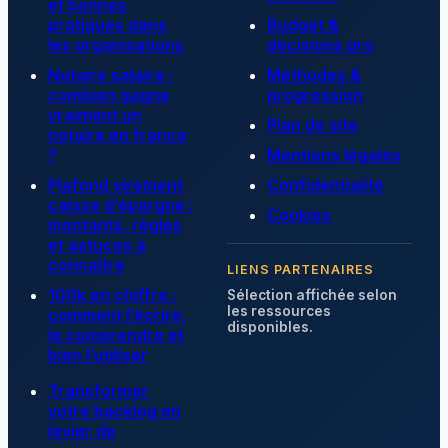
et bonnes
pratiques dans
Budget &
les organisations
décisions pro
Notaire salaire :
Méthodes &
combien gagne
progression
vraiment un
Plan de site
notaire en france
?
Mentions légales
Plafond virement
Confidentialité
caisse d’épargne :
Cookies
montants, règles
et astuces à
connaître
LIENS PARTENAIRES
100k en chiffre :
Sélection affichée selon
les ressources
comment l’écrire,
disponibles.
le comprendre et
bien l’utiliser
Transformer
votre backlog en
levier de