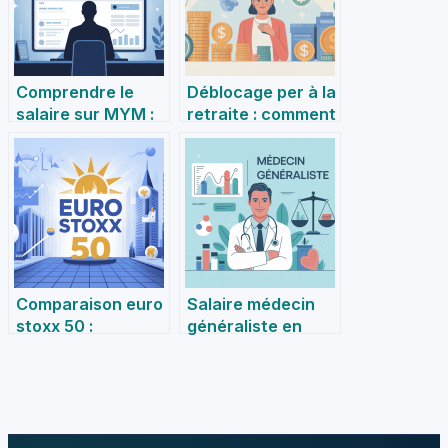
Comprendre le
Déblocage per à la
salaire sur MYM :
retraite : comment
explications,
récupérer votre
fourchettes et
épargne
influences
sereinement
Comparaison euro
Salaire médecin
stoxx 50 :
généraliste en
comment l’indice
france : chiffres,
se situe face à ses
réalités et
concurrents
perspectives