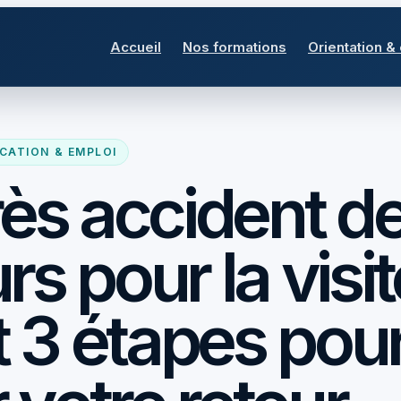
Accueil
Nos formations
Orientation &
CATION & EMPLOI
rès accident d
urs pour la visi
t 3 étapes pou