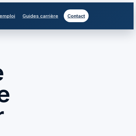
 emploi
Guides carrière
Contact
e
te
r