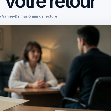
 votre retour
e Vanier-Delmas
·
5 min de lecture