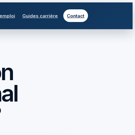
 emploi
Guides carrière
Contact
on
al
?