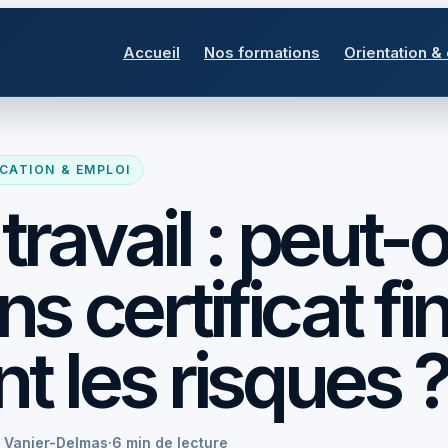
Accueil
Nos formations
Orientation &
CATION & EMPLOI
travail : peut-
s certificat fin
nt les risques 
e Vanier-Delmas
·
6 min de lecture