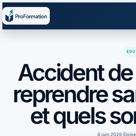
ÉDU
Accident de 
reprendre san
et quels so
4 juin 2026
·
Éloïs