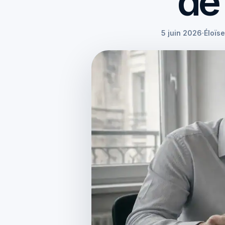
de
5 juin 2026
·
Éloïs