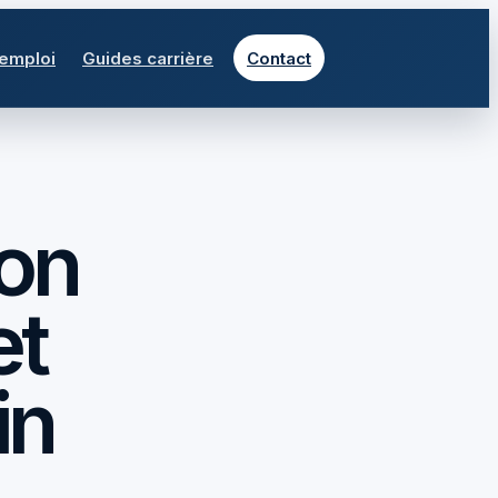
 emploi
Guides carrière
Contact
ion
et
in