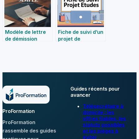
conseils et
astuces
Modèle de lettre
Fiche de suivi d’un
de démission
projet de
simple : comment
poursuite
rédiger et
d’études : mode
transmettre votre
d’emploi et
départ sans
conseils pratiques
stress
Guides récents pour
avancer
Télésecrétaire à
ProFormation
domicile : les
offres fiables, les
ProFormation
statuts possibles
rassemble des guides
et les pièges à
éviter
pratiques pour