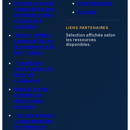
Plafond virement
Confidentialité
caisse d’épargne :
Cookies
montants, règles
et astuces à
connaître
LIENS PARTENAIRES
100k en chiffre :
Sélection affichée selon
les ressources
comment l’écrire,
disponibles.
le comprendre et
bien l’utiliser
Transformer
votre backlog en
levier de
croissance
Droit du travail :
préparer un
dossier avec
méthode
Touraine eSchool
: comprendre les
formations en