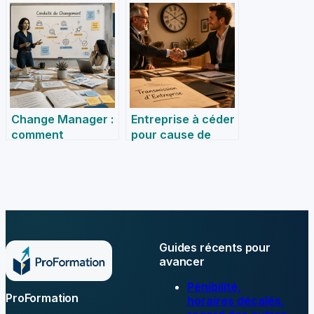
comment bâtir un
développer une
média b2b
association
rentable et
moderne
influent
Change Manager :
Entreprise à céder
comment
pour cause de
transformer la
retraite : 5 points
résistance interne
de vigilance pour
en levier de
une reprise
performance ?
sécurisée via le
CRA
Guides récents pour
avancer
Pénibilité,
ProFormation
horaires décalés,