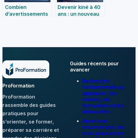
Combien
Devenir kiné à 40
d’avertissements
ans : un nouveau
avant une
départ accessible
radiation par Pôle
et porteur de sens
emploi : tout ce
qu’il faut savoir
Guides récents pour
avancer
Recherche
ProFormation
fondamentale ou
appliquée : les
ProFormation
métiers, les
rassemble des guides
formations et les
débouchés
pratiques pour
Après une
s’orienter, se former,
reconversion, les
préparer sa carrière et
trois assurances