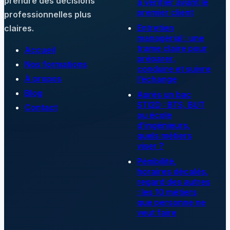
prendre des décisions
à vérifier avant le
premier client
professionnelles plus
Entretien
claires.
managérial : une
trame claire pour
Accueil
préparer,
Nos formations
conduire et suivre
À propos
l’échange
Blog
Après un bac
STI2D : BTS, BUT
Contact
ou école
d’ingénieurs,
quels métiers
viser ?
Pénibilité,
horaires décalés,
regard des autres
: les 10 métiers
que personne ne
veut faire