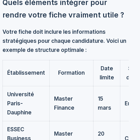
Quels éléments intégrer pour
rendre votre fiche vraiment utile ?
Votre fiche doit inclure les
informations
stratégiques
pour chaque candidature. Voici un
exemple de structure optimale :
Date
Stat
Établissement
Formation
limite
doss
Université
Master
15
Paris-
En co
Finance
mars
Dauphine
ESSEC
Master
20
Business
Comp