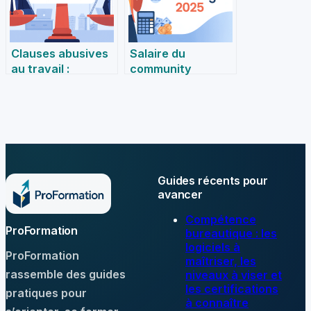
Clauses abusives
Salaire du
au travail :
community
comprendre,
manager en 2024 :
repérer et agir en
ce qu’il faut
toute confiance
vraiment savoir
Guides récents pour
avancer
Compétence
ProFormation
bureautique : les
logiciels à
ProFormation
maîtriser, les
rassemble des guides
niveaux à viser et
les certifications
pratiques pour
à connaître