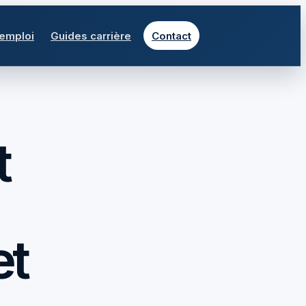
 emploi
Guides carrière
Contact
t
et