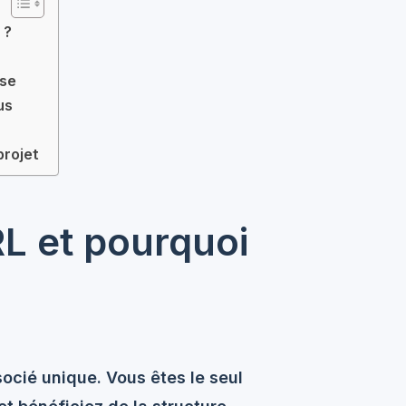
 ?
ise
us
projet
L et pourquoi
ocié unique. Vous êtes le seul