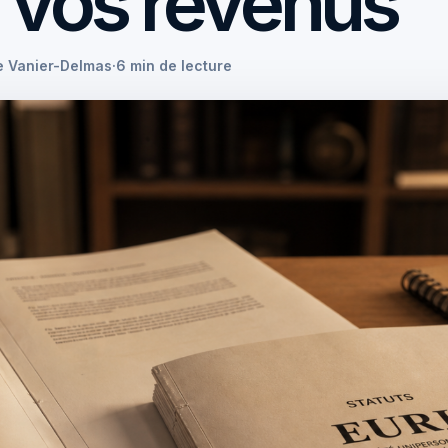
r vos revenus
e Vanier-Delmas
·
6 min de lecture