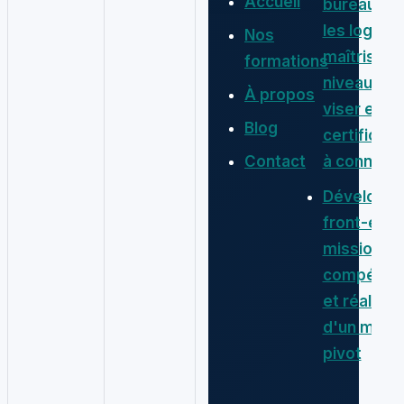
Accueil
bureautiqu
les logiciel
Nos
maîtriser, 
formations
niveaux à
À propos
viser et le
Blog
certificati
Contact
à connaîtr
Développe
front-end 
missions,
compéten
et réalités
d'un métie
pivot