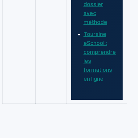
dossier
avec
méthode
Touraine
eSchool :
comprendre
les
formations
en ligne