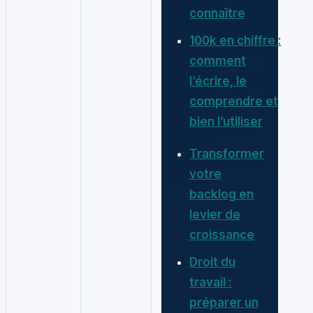
connaître
100k en chiffre :
comment
l’écrire, le
comprendre et
bien l’utiliser
Transformer
votre
backlog en
levier de
croissance
Droit du
travail :
préparer un