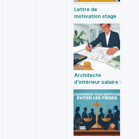
Lettre de
motivation stage
seconde :
rédaction et
conseils adaptés
Architecte
d’intérieur salaire :
combien peut-on
réellement
espérer gagner en
2024