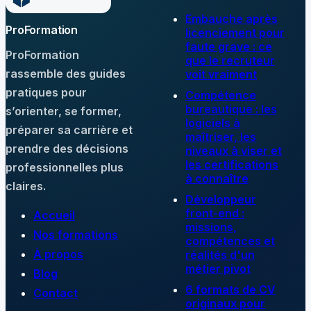
Embauche après
ProFormation
licenciement pour
faute grave : ce
ProFormation
que le recruteur
rassemble des guides
voit vraiment
pratiques pour
Compétence
bureautique : les
s’orienter, se former,
logiciels à
préparer sa carrière et
maîtriser, les
prendre des décisions
niveaux à viser et
les certifications
professionnelles plus
à connaître
claires.
Développeur
front-end :
Accueil
missions,
Nos formations
compétences et
À propos
réalités d'un
métier pivot
Blog
6 formats de CV
Contact
originaux pour