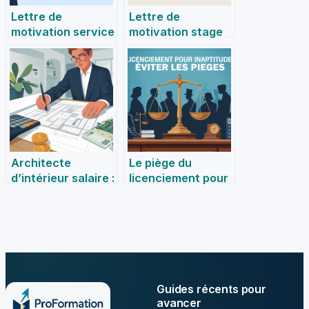
Lettre de
Lettre de
motivation service
motivation stage
civique : conseils,
seconde :
exemples et
rédaction et
bonnes pratiques
conseils adaptés
Architecte
Le piège du
d’intérieur salaire :
licenciement pour
combien peut-on
inaptitude :
réellement
comment l’éviter
espérer gagner en
et défendre vos
2024
droits
Guides récents pour
avancer