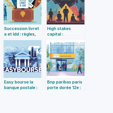
Succession livret
High stakes
a et ldd : règles,
capital :
blocage et
fonctionnement,
optimisation
avis et conseils
pour investir
sereinement
Easy bourse la
Bnp paribas paris
banque postale :
porte dorée 12e :
avis, frais,
horaires, accès et
fonctionnement et
services
alternatives
essentiels