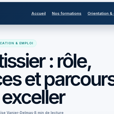
Accueil
Nos formations
Orientation &
CATION & EMPLOI
ssier : rôle,
s et parcour
 exceller
oïse Vanier-Delmas
·
8 min de lecture