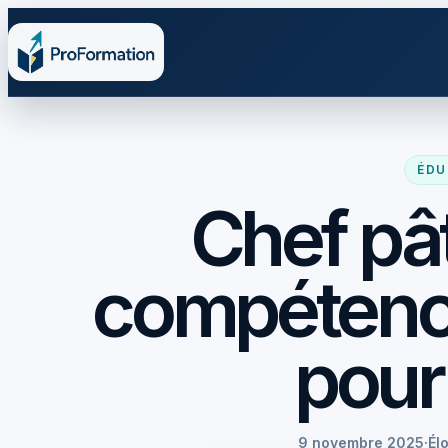
ÉDU
Chef pâti
compétence
pour
9 novembre 2025
·
Él