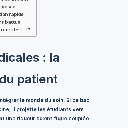
 de vie
tion rapide
ers battus
recrute-t-il ?
icales : la
 du patient
intégrer le monde du soin. Si ce bac
e, il projette les étudiants vers
ent une
rigueur scientifique
couplée