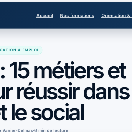
Accueil
Nos formations
Orientation &
CATION & EMPLOI
 15 métiers et
r réussir dans 
t le social
e Vanier-Delmas
·
6 min de lecture