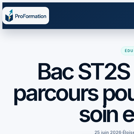
ÉDU
Bac ST2S :
parcours pou
soin e
25 juin 2026
·
Éloïs