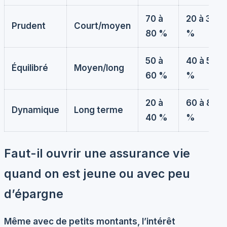
70 à
20 à 30
Prudent
Court/moyen
80 %
%
50 à
40 à 50
Équilibré
Moyen/long
60 %
%
20 à
60 à 80
Dynamique
Long terme
40 %
%
Faut-il ouvrir une assurance vie
quand on est jeune ou avec peu
d’épargne
Même avec de petits montants, l’intérêt