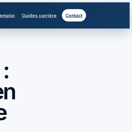
 emploi
Guides carrière
Contact
:
en
e