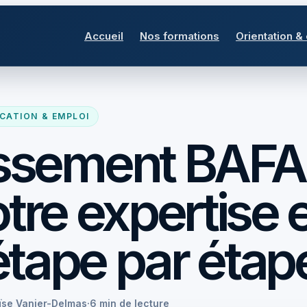
Accueil
Nos formations
Orientation &
CATION & EMPLOI
ssement BAFA 
otre expertise 
étape par étap
ïse Vanier-Delmas
·
6 min de lecture