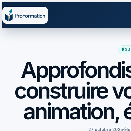
ÉDU
Approfondi
construire v
animation, 
27 octobre 2025
·
Élo